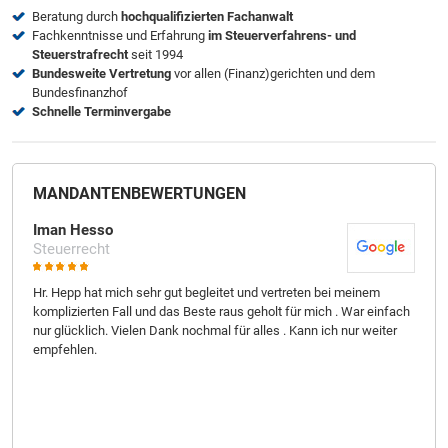
Beratung durch
hochqualifizierten Fachanwalt
Fachkenntnisse und Erfahrung
im Steuerverfahrens- und
Steuerstrafrecht
seit 1994
Bundesweite Vertretung
vor allen (Finanz)gerichten und dem
Bundesfinanzhof
Schnelle Terminvergabe
MANDANTEN­BEWER­TUNGEN
Iman Hesso
Mel
Steuerrecht
Ste
Hr. Hepp hat mich sehr gut begleitet und vertreten bei meinem
Gro
komplizierten Fall und das Beste raus geholt für mich . War einfach
leis
nur glücklich. Vielen Dank nochmal für alles . Kann ich nur weiter
erf
empfehlen.
Ver
s,
Vorg
r
Ich
alle