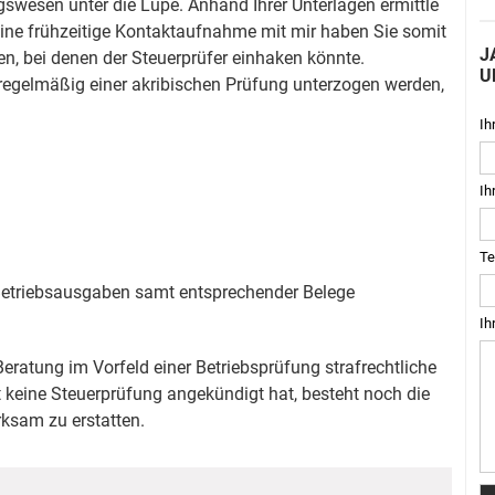
swesen unter die Lupe. Anhand Ihrer Unterlagen ermittle
eine frühzeitige Kontaktaufnahme mit mir haben Sie somit
J
n, bei denen der Steuerprüfer einhaken könnte.
U
regelmäßig einer akribischen Prüfung unterzogen werden,
Ih
Ih
Te
Betriebsausgaben samt entsprechender Belege
Ih
Beratung im Vorfeld einer Betriebsprüfung strafrechtliche
eine Steuerprüfung angekündigt hat, besteht noch die
rksam zu erstatten.