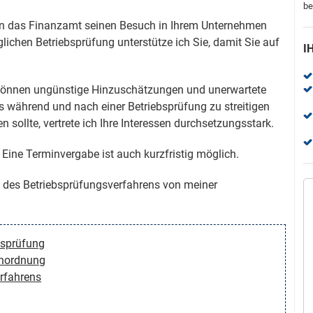
be
wenn das Finanzamt seinen Besuch in Ihrem Unternehmen
lichen Betriebsprüfung unterstütze ich Sie, damit Sie auf
I
können ungünstige Hinzuschätzungen und unerwartete
 während und nach einer Betriebsprüfung zu streitigen
llte, vertrete ich Ihre Interessen durchsetzungsstark.
. Eine Terminvergabe ist auch kurzfristig möglich.
m des Betriebsprüfungsverfahrens von meiner
Serkan Cavuz
Steuerrecht
bsprüfung
anordnung
Rechtsanwalt Hepp hat mich über einen Zeitraum von
rfahrens
beeindruckenden sieben Jahren in einem äußerst
komplexen Steuerverfahren vertreten und ich kann mit
voller Überzeugung sagen, dass er dabei absolute