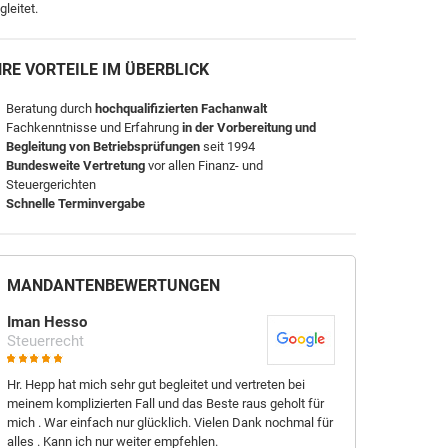
gleitet.
HRE VORTEILE IM ÜBERBLICK
Beratung durch
hochqualifizierten Fachanwalt
Fachkenntnisse und Erfahrung
in der Vorbereitung und
Begleitung von Betriebsprüfungen
seit 1994
Bundesweite Vertretung
vor allen Finanz- und
Steuergerichten
Schnelle Terminvergabe
MANDANTEN­BEWER­TUNGEN
Iman Hesso
Melissa Tayba
Steuerrecht
Steuerrecht
Hr. Hepp hat mich sehr gut begleitet und vertreten bei
Großes Lob an die
meinem komplizierten Fall und das Beste raus geholt für
Hepp leistete exce
mich . War einfach nur glücklich. Vielen Dank nochmal für
unsere Seite erfo
alles . Kann ich nur weiter empfehlen.
bewies großes Ve